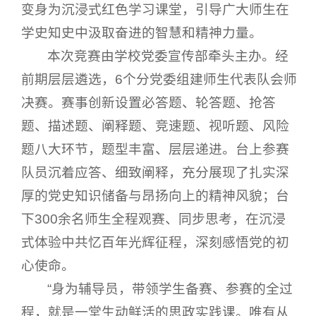
变身为沉浸式红色学习课堂，引导广大师生在
学史知史中汲取奋进的智慧和精神力量。
本次竞赛由学校党委宣传部牵头主办。经
前期层层遴选，6个分党委组建师生代表队会师
决赛。赛事创新设置必答题、轮答题、抢答
题、描述题、阐释题、竞速题、视听题、风险
题八大环节，题型丰富、层层递进。台上参赛
队员沉着应答、细致阐释，充分展现了扎实深
厚的党史知识储备与昂扬向上的精神风貌；台
下300余名师生全程观赛、同步思考，在沉浸
式体验中共忆百年光辉征程，深刻感悟党的初
心使命。
“身为辅导员，带领学生备赛、参赛的全过
程，就是一堂生动鲜活的思政实践课。唯有从