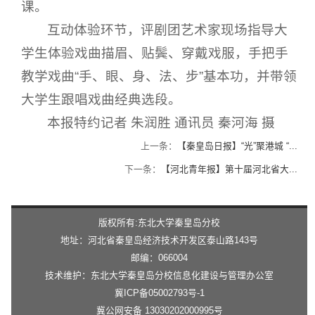
课。
互动体验环节，评剧团艺术家现场指导大
学生体验戏曲描眉、贴鬓、穿戴戏服，手把手
教学戏曲“手、眼、身、法、步”基本功，并带领
大学生跟唱戏曲经典选段。
本报特约记者 朱润胜 通讯员 秦河海 摄
上一条：
【秦皇岛日报】“光”聚港城 “...
下一条：
【河北青年报】第十届河北省大...
版权所有:东北大学秦皇岛分校
地址：河北省秦皇岛经济技术开发区泰山路143号
邮编：066004
技术维护：东北大学秦皇岛分校信息化建设与管理办公室
冀ICP备05002793号-1
冀公网安备 13030202000995号