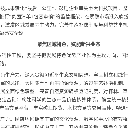
技成果转化“最后一公里”，鼓励企业牵头重大科技项目，
推行“负面清单+包容审慎”的监管框架，在明确市场准入底
制，激发区域发展内生动力。完善生态补偿制度与利益共享机
福感安全感。
聚焦区域特色，赋能新兴业态
系统性工程，要坚持把发展特色优势产业作为主攻方向，因
路。
色生产力。深入贯彻习近平生态文明思想，牢固树立和践行
丰富的风能、太阳能等可再生能源资源，通过生态补偿机制、
发展全面绿色转型。完善自然资源确权登记制度，对森林、草
奠定基础；构建科学的生态产品价值核算体系，确立统一核
产品交易平台，丰富碳汇期货、水权交易等交易品种，畅通“绿
生产力。民族地区拥有丰富的文化资源，数字化手段能有效释
等进行挖掘整理，形成内容丰富、开放共享的地方特色文化资