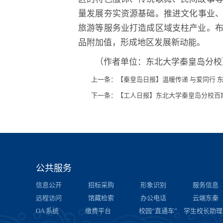
量发展夯实资源基础。推进文化事业、文
旅游等服务业打造成区域支柱产业。
品附加值，形成地区发展新动能。
（作者单位：东北大学秦皇岛分校
上一条：
【秦皇岛日报】温暖传递 与爱同行 
下一条：
【工人日报】东北大学秦皇岛分校百期
公共服务
信息公开
招标采购
形象识别
服务信息
远程访问
馆藏检索
办公电话
云端东秦
OA 系统
缴费平台
校园“直通车”
学生校长助理