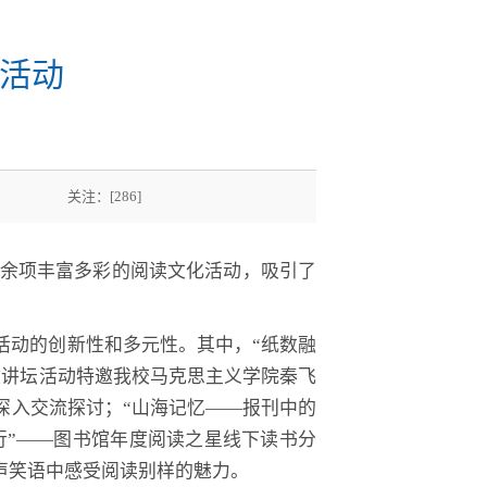
列活动
怡林 关注：[
286
]
10余项丰富多彩的阅读文化活动，吸引了
活动的创新性和多元性。其中，“纸数融
文讲坛活动特邀我校马克思主义学院秦飞
深入交流探讨；“山海记忆——报刊中的
行”——图书馆年度阅读之星线下读书分
声笑语中感受阅读别样的魅力。