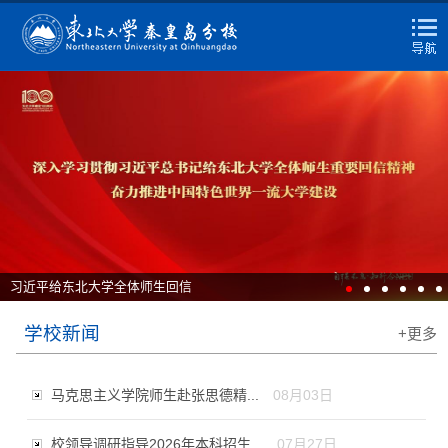
习近平给东北大学全体师生回信
学校新闻
+更多
马克思主义学院师生赴张思德精...
08月03日
校领导调研指导2026年本科招生...
07月27日